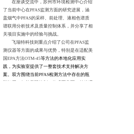
在座谈交流中，苏州市环境检测中心介绍
了当前中心在PFAS监测方面的研究进展，涵
盖
烟气
中PFAS的采样、前处理、液相色谱质
谱联用分析技术及质量控制体系，并分享了相
关项目实施中的经验与挑战。
飞瑞特科技则重点介绍了公司在PFAS
监
测仪器
等方面的成果与优势，特别是在适配美
国EPA方法OTM-45
等方法的本地化应用实
践，为实验室提供了一整套技术支持解决方
案。双方围绕当前PFAS检测方法中存在的瓶
颈问题，如检测限控制、物质覆盖面、前处理
流程复杂性、数据可比性等进行了深入交流，
并就下一步合作方向初步达成共识。
此次技术交流活动为政企双方在PFAS等
新污染物领域的深度合作奠定了坚实基础，也
为推动我国环境检测标准体系建设提供了积极
示范。双方表示，未来将持续加强沟通协作，