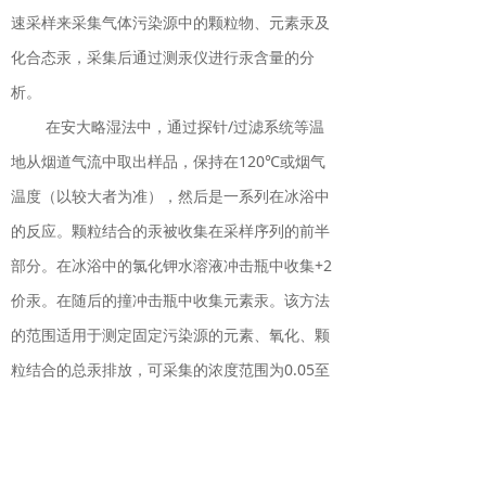
速采样来采集气体污染源中的颗粒物、元素汞及
化合态汞，采集后通过测汞仪进行汞含量的分
析。
在安大略湿法中，通过探针/过滤系统等温
地从烟道气流中取出样品，保持在120℃或烟气
温度（以较大者为准），然后是一系列在冰浴中
的反应。颗粒结合的汞被收集在采样序列的前半
部分。在冰浴中的氯化钾水溶液冲击瓶中收集+2
价汞。在随后的撞冲击瓶中收集元素汞。该方法
的范围适用于测定固定污染源的元素、氧化、颗
粒结合的总汞排放，可采集的浓度范围为0.05至
100微克/立方厘米。
2.活性炭吸附法采样：符合我国HJ917-
2017以及EPA方法30B标准。使用活性炭管对污